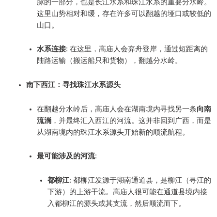
脉的一部分，也是长江水系和珠江水系的重要分水岭。
这里山势相对和缓，存在许多可以翻越的垭口或较低的
山口。
水系连接
: 在这里，高庙人会弃舟登岸，通过短距离的
陆路运输（搬运船只和货物），翻越分水岭。
南下西江：寻找珠江水系源头
在翻越分水岭后，高庙人会在湖南境内寻找另一条
向南
流淌
，并最终汇入西江的河流。这并非回到广西，而是
从湖南境内的珠江水系源头开始新的顺流航程。
最可能涉及的河流
:
都柳江
: 都柳江发源于湖南通道县，是柳江（寻江的
下游）的上游干流。高庙人很可能在通道县境内接
入都柳江的源头或其支流，然后顺流而下。