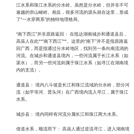
江水系和珠江水系的分水岭。虽然是分水岭，但并非不可
逾越的崇山峻岭。相反，很多河流的源头就在这里，形成
了“一水穿两系”的独特地理格局。
“南下西江”并非原路返回： 在抵达湖南城步和通道县后，
高庙人在此**“南下西江”**。这里的“南下”并不是指原路返
回广西，而是指通过分水岭地区，找到另一条向南流淌的
河流。在城步和通道县境内，一些河流属于长江水系（如
渠水），而另一些河流则属于珠江水系（如寻江在湖南境
内的支流）。
通道县： 境内八斗坡是长江和珠江流域的分水岭，部分河
流（如平等河、普头河）在广西境内流入寻江，属于珠江
水系。
城步县： 境内同样有河流分属长江和珠江两大水系。
借道水系，顺流而下： 高庙人通过逆流寻江，进入湖南境