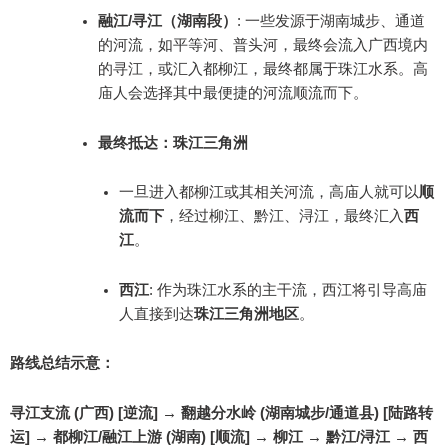
融江/寻江（湖南段）
: 一些发源于湖南城步、通道
的河流，如平等河、普头河，最终会流入广西境内
的寻江，或汇入都柳江，最终都属于珠江水系。高
庙人会选择其中最便捷的河流顺流而下。
最终抵达：珠江三角洲
一旦进入都柳江或其相关河流，高庙人就可以
顺
流而下
，经过柳江、黔江、浔江，最终汇入
西
江
。
西江
: 作为珠江水系的主干流，西江将引导高庙
人直接到达
珠江三角洲地区
。
路线总结示意：
寻江支流 (广西) [逆流] → 翻越分水岭 (湖南城步/通道县) [陆路转
运] → 都柳江/融江上游 (湖南) [顺流] → 柳江 → 黔江/浔江 → 西