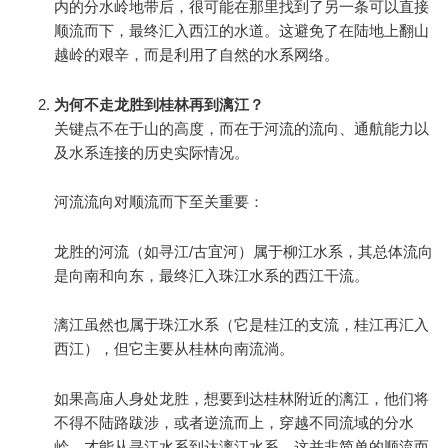
内的分水岭地带后，很可能在那里找到了另一条可以直接
顺流而下，最终汇入西江的水道。这避免了在陆地上翻山
越岭的艰辛，而是利用了自然的水系网络。
为何不走龙胜到桂林再到漓江？
关键点不在于山的高度，而在于河流的流向、通航能力以
及水系连接的历史实际情况。
河流流向对顺流而下至关重要：
龙胜的河流（如寻江/古宜河）属于柳江水系，其总体流向
是向南和向东，最终汇入珠江水系的西江干流。
漓江虽然也属于珠江水系（它是桂江的支流，桂江再汇入
西江），但它主要从桂林向南流淌。
如果高庙人身处龙胜，想要到达桂林附近的漓江，他们将
不得不陆路跋涉，或者逆流而上，穿越不同流域的分水
岭，才能从寻江水系到达漓江水系。这并非简单的顺流而