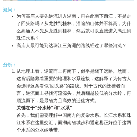
疑问：
为何高庙人要先逆流进入湖南，再在此南下西江，不是走
了回头路吗？从龙胜到桂林，沿途的山体并不算高，为什
么高庙人不先从龙胜到桂林，然后就可以直接进入漓江到
珠江水系？
高庙人最可能到达珠江三角洲的路线经过了哪些河流？
分析：
从地理上看，逆流而上再南下，似乎是绕了远路。然而，
这背后隐藏着重要的地理和水系连接，这解释了为何古人
会选择这条看似“回头路”的路线。对于古代的迁徙者而
言，逆流而上寻找河流源头，然后翻越较低的分水岭，再
顺流而下，是最省力且高效的迁徙方式。
关键在于“分水岭”和“水系”
首先，我们需要理解中国南方的复杂水系。长江水系和珠
江水系在这里交汇，而湖南省城步和通道县正好位于这两
个水系的分水岭地带。