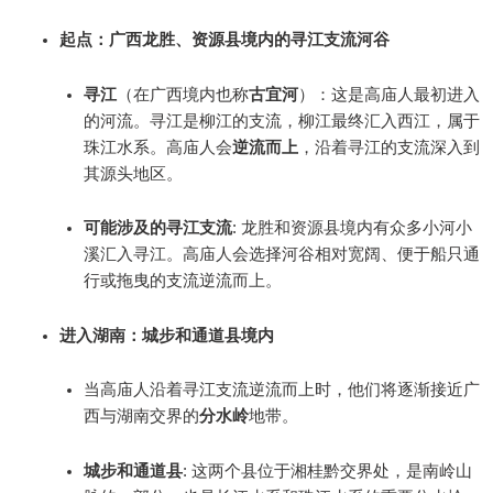
起点：广西龙胜、资源县境内的寻江支流河谷
寻江
（在广西境内也称
古宜河
）：这是高庙人最初进入
的河流。寻江是柳江的支流，柳江最终汇入西江，属于
珠江水系。高庙人会
逆流而上
，沿着寻江的支流深入到
其源头地区。
可能涉及的寻江支流
: 龙胜和资源县境内有众多小河小
溪汇入寻江。高庙人会选择河谷相对宽阔、便于船只通
行或拖曳的支流逆流而上。
进入湖南：城步和通道县境内
当高庙人沿着寻江支流逆流而上时，他们将逐渐接近广
西与湖南交界的
分水岭
地带。
城步和通道县
: 这两个县位于湘桂黔交界处，是南岭山