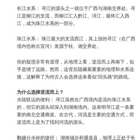
长江水系： 寻江的源头之一就位于广西与湖南交界处。寻
江是柳江的支流，而柳江汇入黔江、浔江，最终汇入西
江，成为珠江水系的一部分。
珠江水系： 珠江最大的支流西江，其上游的寻江（在广西
境内也称古宜河）发源于桂、湘交界处。
你的疑惑非常有道理，从地理上看，逆流而上再南下，似
乎是绕了远路。然而，这背后隐藏着重要的地理和水系连
接，这解释了为何古人会选择这条看似“回头路”的路线。
为什么选择逆流而上？
水陆联运的便利： 寻江虽然在广西境内是流向珠江水系
的，但它的源头却深入到湖南境内。这表明寻江是一条重
要的南北交通廊道。在古代，河流是主要的交通方式，而
逆流而上是为了找到河流的源头。
翻越分水岭的捷径： 湖南城步和通道县，地理上正处于长