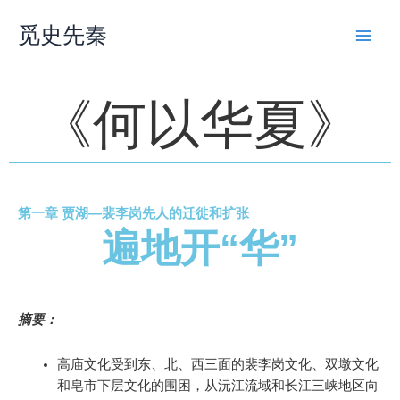
跳
觅史先秦
至
内
容
《何以华夏》
第一章 贾湖—裴李岗先人的迁徙和扩张
遍地开“华”
摘要：
高庙文化受到东、北、西三面的裴李岗文化、双墩文化
和皂市下层文化的围困，从沅江流域和长江三峡地区向