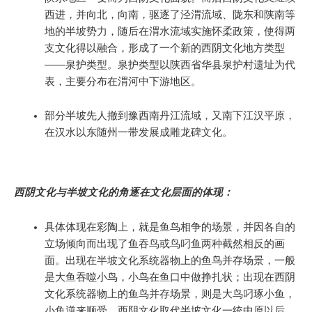
西进，并向北，向南，驱逐了泾渭流域、陇东和陕南等
地的半坡势力，随后在渭水流域实施怀柔政策，使得两
支文化得以融合，形成了一个新的西阴文化地方类型
——泉护类型。泉护类型以陕西省华县泉护村遗址为代
表，主要分布在渭河中下游地区。
部分半坡先人撤到豫西南丹江流域，又南下江汉平原，
在汉水以东随州一带发展成雕龙碑文化。
西阴文化与半坡文化的角逐在文化层面的体现：
具体体现在彩陶上，就是鱼鸟相争的场景，并因各自的
立场倾向而出现了鱼吞鸟或鸟叼鱼两种截然相反的画
面。出现在半坡文化系统器物上的鱼鸟并存场景，一般
是大鱼吞噬小鸟，小鸟在鱼口中做挣扎状；出现在西阴
文化系统器物上的鱼鸟并存场景，则是大鸟叼琢小鱼，
小鱼逆来顺受。西阴文化取代半坡文化一统中原以后，