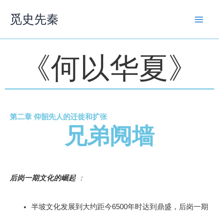
跳
觅史先秦
至
内
容
《何以华夏》
第二章 仰韶先人的迁徙和扩张
兄弟阋墙
后岗一期文化的崛起
：
半坡文化发展到大约距今6500年时达到鼎盛，后岗一期