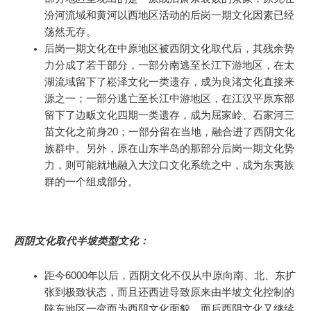
汾河流域和黄河以西地区活动的后岗一期文化因素已经
荡然无存。
后岗一期文化在中原地区被西阴文化取代后，其残余势
力分成了若干部分，一部分南逃至长江下游地区，在太
湖流域留下了崧泽文化一类遗存，成为良渚文化直接来
源之一；一部分逃亡至长江中游地区，在江汉平原东部
留下了边畈文化四期一类遗存，成为屈家岭、石家河三
苗文化之前身20；一部分留在当地，融合进了西阴文化
族群中。另外，原在山东半岛的那部分后岗一期文化势
力，则可能就地融入大汶口文化系统之中，成为东夷族
群的一个组成部分。
西阴文化取代半坡类型文化：
距今6000年以后，西阴文化不仅从中原向南、北、东扩
张到极致状态，而且还西进导致原来由半坡文化控制的
陕东地区一变而为西阴文化面貌。而后西阴文化又继续