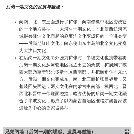
后岗一期文化的发展与碰撞：
向南、北、东三面进行了扩张。向南使豫中地区变成它
的一个地方类型——大河村一期文化，向北使西辽河流
域继兴隆洼文化而起的赵宝沟文化变成它的一个准类型
——后岗期红山文化，向东使山东半岛的北辛文化变身
为大汶口文化。
在后岗一期文化向外强力扩张时，半坡文化也携带着将
后岗一期文化从河套地区驱逐出去的余威，扩展到了陕
西大部乃至于鄂尔多斯地区西南部，并把触角伸向东北
方。后岗一期文化完成东、南、北三面扩张目标后，又
整装回头西进，两支文化在内蒙古中南部、冀西北、晋
西北和晋中一带迎面碰撞，略占优势的后岗一期文化融
合了半坡文化，形成了以内蒙古自治区准格尔旗鲁家坡
遗址为中心的鲁家坡类型。
兄弟阋墙（后岗一期的崛起、发展与碰撞）