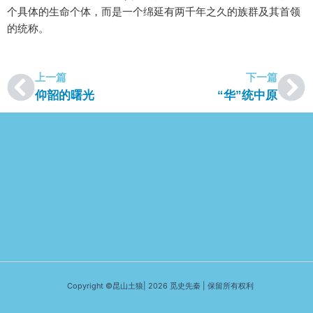
个具体的生命个体，而是一个绵延有两千年之久的族群及其首领
的统称。
上一篇
下一篇
上一篇
下
仰韶的曙光
“华”统中原
Copyright ©昆山土狼| 2026 觅史先秦 | 保留所有权利