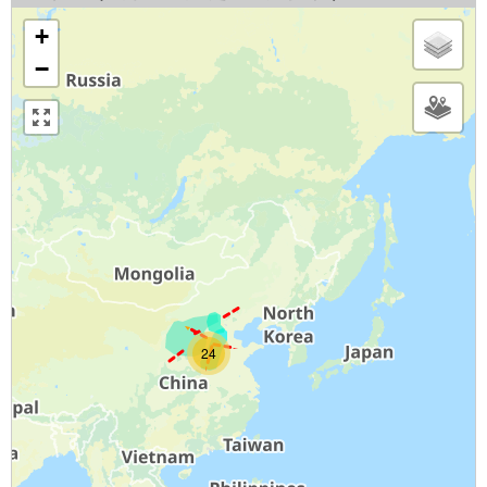
+
−
24