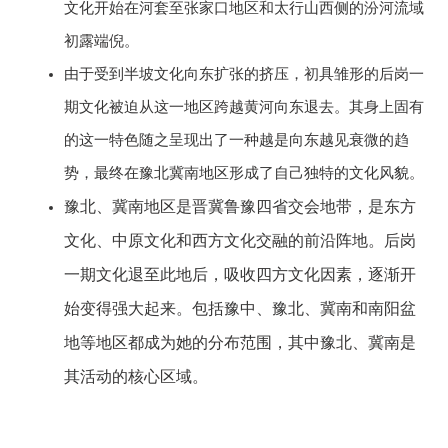
文化开始在河套至张家口地区和太行山西侧的汾河流域
初露端倪。
由于受到半坡文化向东扩张的挤压，初具雏形的后岗一
期文化被迫从这一地区跨越黄河向东退去。其身上固有
的这一特色随之呈现出了一种越是向东越见衰微的趋
势，最终在豫北冀南地区形成了自己独特的文化风貌。
豫北、冀南地区是晋冀鲁豫四省交会地带，是东方
文化、中原文化和西方文化交融的前沿阵地。后岗
一期文化退至此地后，吸收四方文化因素，逐渐开
始变得强大起来。包括豫中、豫北、冀南和南阳盆
地等地区都成为她的分布范围，其中豫北、冀南是
其活动的核心区域。