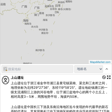
MapsMarker.com
上山遗址
上山遗址位于浙江省金华市浦江县黄宅镇渠南、渠北和三友村之间，
地理坐标为北纬29°27′36″、东经119°58′25″。遗址地处钱塘江的一
级支流浦阳江上游的河谷地带，位于浦江盆地中心的两个小土丘上，
相对高度3～5米，周围地势平坦，海拔约50米。
上山遗址是中国长江下游及东南沿海地区迄今发现的年代最早的新石
器时代遗址，其发现将长江中下游地区的稻作农业历史提前到了1万年