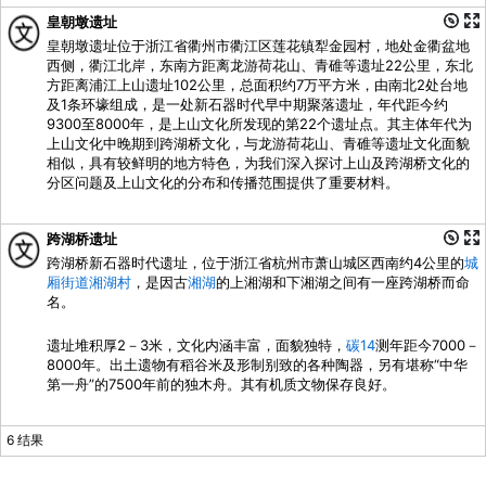
皇朝墩遗址
皇朝墩遗址位于浙江省衢州市衢江区莲花镇犁金园村，地处金衢盆地
西侧，衢江北岸，东南方距离龙游荷花山、青碓等遗址22公里，东北
方距离浦江上山遗址102公里，总面积约7万平方米，由南北2处台地
及1条环壕组成，是一处新石器时代早中期聚落遗址，年代距今约
9300至8000年，是上山文化所发现的第22个遗址点。其主体年代为
上山文化中晚期到跨湖桥文化，与龙游荷花山、青碓等遗址文化面貌
相似，具有较鲜明的地方特色，为我们深入探讨上山及跨湖桥文化的
分区问题及上山文化的分布和传播范围提供了重要材料。
跨湖桥遗址
跨湖桥新石器时代遗址，位于浙江省杭州市萧山城区西南约4公里的
城
厢街道
湘湖村
，是因古
湘湖
的上湘湖和下湘湖之间有一座跨湖桥而命
名。
遗址堆积厚2－3米，文化内涵丰富，面貌独特，
碳14
测年距今7000－
8000年。出土遗物有稻谷米及形制别致的各种陶器，另有堪称“中华
第一舟”的7500年前的独木舟。其有机质文物保存良好。
6 结果
简体中文
English
(
英语
)