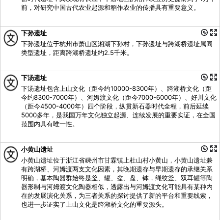
前，对研究中国古代农业起源和稻作农业的传播具有重要意义。
下孙遗址
下孙遗址位于杭州市萧山区湘湖下孙村，下孙遗址与跨湖桥遗址属同
类型遗址，距离跨湖桥遗址约2.5千米。
下汤遗址
下汤遗址包含上山文化（距今约10000-8300年）、跨湖桥文化（距
今约8300-7000年）、河姆渡文化（距今7000-6000年）、好川文化
（距今4500-4000年）四个阶段，纵贯新石器时代全程，前后延续
5000多年，是我国万年文化独立起源、连续发展的重要实证，在全国
范围内具有唯一性。
小黄山遗址
小黄山遗址位于浙江省嵊州市甘霖镇上杜山村小黄山，小黄山遗址兼
有跨湖桥、河姆渡两支文化因素，其晚期遗存与早期遗存的承继关系
明确，基本陶器群始终是釜、罐、盆、盘、钵，绳纹釜、双耳罐等陶
器形制与河姆渡文化陶器相似，透露出与河姆渡文化可能具有某种内
在的发展演化关系，为三者关系的探讨提供了新的平台和重要线索，
也进一步证实了上山文化是跨湖桥文化的重要源头。