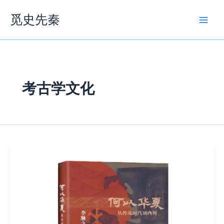
跳
觅史先秦
至
内
容
考古学文化