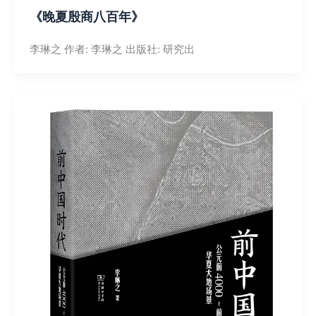
《晚夏殷商八百年》
李琳之 作者: 李琳之 出版社: 研究出