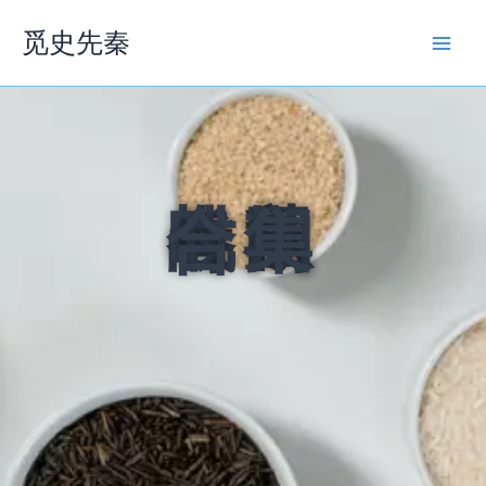
跳
觅史先秦
至
内
容
春秋战国时期合集